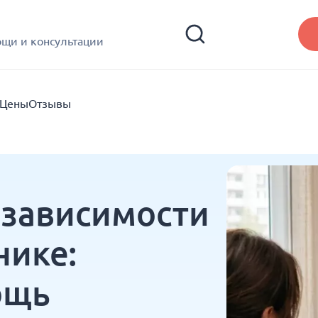
ощи и консультации
Цены
Отзывы
-зависимости
нике:
ощь