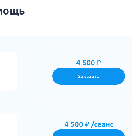
омощь
4 500 ₽
Заказать
4 500 ₽ /сеанс